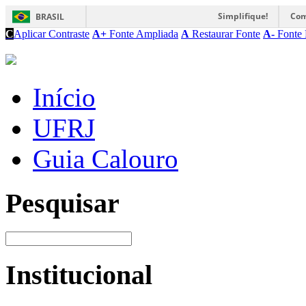
Simplifique!
Com
BRASIL
C
Aplicar Contraste
A+
Fonte Ampliada
A
Restaurar Fonte
A-
Fonte 
Início
UFRJ
Guia Calouro
Pesquisar
Institucional