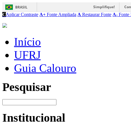
Simplifique!
Com
BRASIL
C
Aplicar Contraste
A+
Fonte Ampliada
A
Restaurar Fonte
A-
Fonte 
Início
UFRJ
Guia Calouro
Pesquisar
Institucional