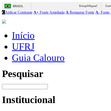
Simplifique!
Com
BRASIL
C
Aplicar Contraste
A+
Fonte Ampliada
A
Restaurar Fonte
A-
Fonte 
Início
UFRJ
Guia Calouro
Pesquisar
Institucional