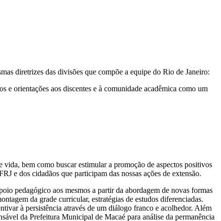
mas diretrizes das divisões que compõe a equipe do Rio de Janeiro:
entos e orientações aos discentes e à comunidade acadêmica como um
e de vida, bem como buscar estimular a promoção de aspectos positivos
FRJ e dos cidadãos que participam das nossas ações de extensão.
r apoio pedagógico aos mesmos a partir da abordagem de novas formas
ntagem da grade curricular, estratégias de estudos diferenciadas.
entivar à persistência através de um diálogo franco e acolhedor. Além
onsável da Prefeitura Municipal de Macaé para análise da permanência