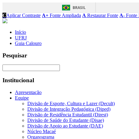
BRASIL
C
Aplicar Contraste
A+
Fonte Ampliada
A
Restaurar Fonte
A-
Fonte 
Início
UFRJ
Guia Calouro
Pesquisar
Institucional
Apresentação
Equipe
Divisão de Esporte, Cultura e Lazer (Decult)
Divisão de Integração Pedagógica (Diped)
Divisão de Residência Estudantil (Direst)
Divisão de Saúde do Estudante (Disae)
Divisão de Apoio ao Estudante (DAE)
Núcleo Macaé
Organograma