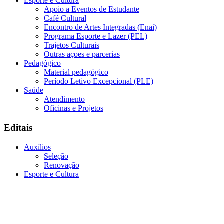
Esporte e Cultura
Apoio a Eventos de Estudante
Café Cultural
Encontro de Artes Integradas (Enai)
Programa Esporte e Lazer (PEL)
Trajetos Culturais
Outras açoes e parcerias
Pedagógico
Material pedagógico
Período Letivo Excepcional (PLE)
Saúde
Atendimento
Oficinas e Projetos
Editais
Auxílios
Seleção
Renovação
Esporte e Cultura