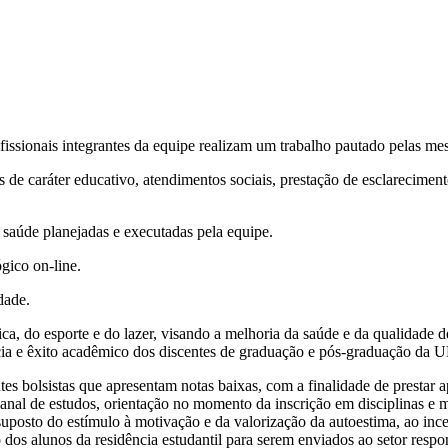
ssionais integrantes da equipe realizam um trabalho pautado pelas mes
s de caráter educativo, atendimentos sociais, prestação de esclarecim
saúde planejadas e executadas pela equipe.
gico on-line.
dade.
ísica, do esporte e do lazer, visando a melhoria da saúde e da qualidad
cia e êxito acadêmico dos discentes de graduação e pós-graduação da U
tes bolsistas que apresentam notas baixas, com a finalidade de presta
nal de estudos, orientação no momento da inscrição em disciplinas e mo
ssuposto do estímulo à motivação e da valorização da autoestima, ao inc
dos alunos da residência estudantil para serem enviados ao setor resp