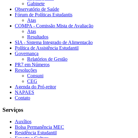
Gabinete
Observatório de Saúde
Fórum de Políticas Estudantis
Atas
COMPA - Comissão Mista de Avaliação
Atas
Resultados
SIA - Sistema Integrado de Alimentação
Política de Assistência Estudantil
Governança
Relatórios de Gestão
PR7 em Números
Resoluções
Consuni
CEG
Agenda do Pró-reitor
NAPAES
Contato
Serviços
Auxílios
Bolsa Permanência MEC
Residência Estudantil