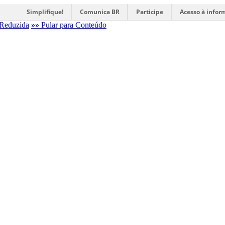
Simplifique!
Comunica BR
Participe
Acesso à infor
Reduzida
»»
Pular para Conteúdo