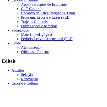
Esporte e Cultura
Apoio a Eventos de Estudante
Café Cultural
Encontro de Artes Integradas (Enai)
Programa Esporte e Lazer (PEL)
Trajetos Culturais
Outras açoes e parcerias
Pedagógico
Material pedagógico
Período Letivo Excepcional (PLE)
Saúde
Atendimento
Oficinas e Projetos
Editais
Auxílios
Seleção
Renovação
Esporte e Cultura