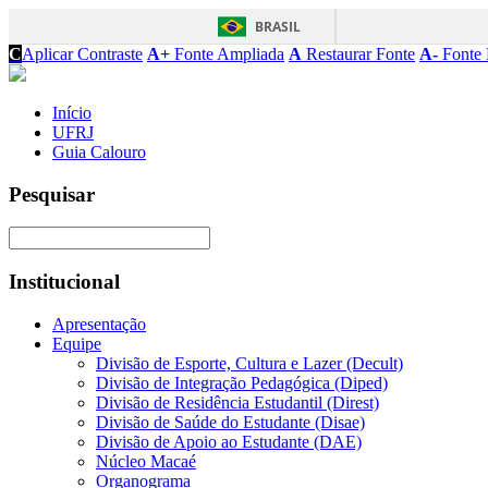
BRASIL
C
Aplicar Contraste
A+
Fonte Ampliada
A
Restaurar Fonte
A-
Fonte 
Início
UFRJ
Guia Calouro
Pesquisar
Institucional
Apresentação
Equipe
Divisão de Esporte, Cultura e Lazer (Decult)
Divisão de Integração Pedagógica (Diped)
Divisão de Residência Estudantil (Direst)
Divisão de Saúde do Estudante (Disae)
Divisão de Apoio ao Estudante (DAE)
Núcleo Macaé
Organograma