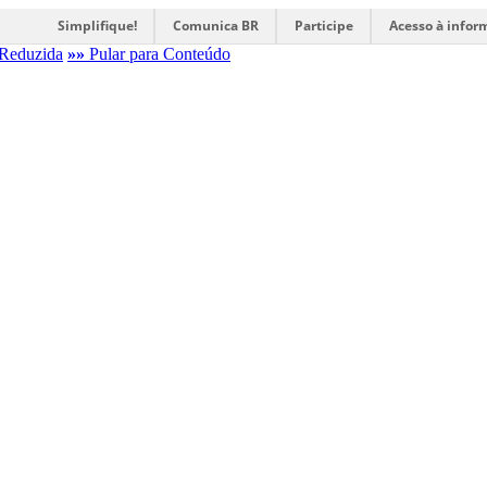
Simplifique!
Comunica BR
Participe
Acesso à infor
Reduzida
»»
Pular para Conteúdo