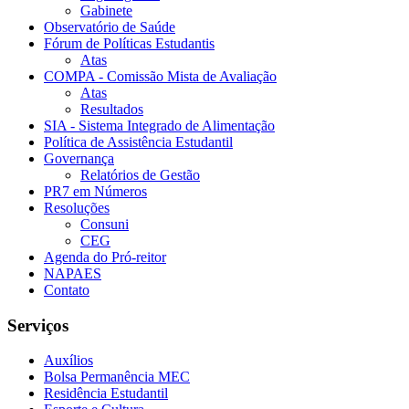
Gabinete
Observatório de Saúde
Fórum de Políticas Estudantis
Atas
COMPA - Comissão Mista de Avaliação
Atas
Resultados
SIA - Sistema Integrado de Alimentação
Política de Assistência Estudantil
Governança
Relatórios de Gestão
PR7 em Números
Resoluções
Consuni
CEG
Agenda do Pró-reitor
NAPAES
Contato
Serviços
Auxílios
Bolsa Permanência MEC
Residência Estudantil