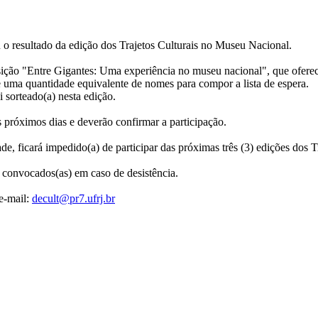
 o resultado da edição dos Trajetos Culturais no Museu Nacional.
ição "Entre Gigantes: Uma experiência no museu nacional", que ofere
de uma quantidade equivalente de nomes para compor a lista de espera.
 sorteado(a) nesta edição.
s próximos dias e deverão confirmar a participação.
de, ficará impedido(a) de participar das próximas três (3) edições dos Tr
r convocados(as) em caso de desistência.
e-mail:
decult@pr7.ufrj.br