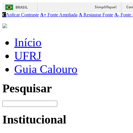
Simplifique!
Com
BRASIL
C
Aplicar Contraste
A+
Fonte Ampliada
A
Restaurar Fonte
A-
Fonte 
Início
UFRJ
Guia Calouro
Pesquisar
Institucional