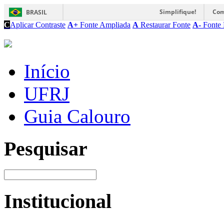
Simplifique!
Com
BRASIL
C
Aplicar Contraste
A+
Fonte Ampliada
A
Restaurar Fonte
A-
Fonte 
Início
UFRJ
Guia Calouro
Pesquisar
Institucional