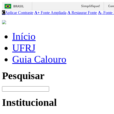
Simplifique!
Com
BRASIL
C
Aplicar Contraste
A+
Fonte Ampliada
A
Restaurar Fonte
A-
Fonte 
Início
UFRJ
Guia Calouro
Pesquisar
Institucional