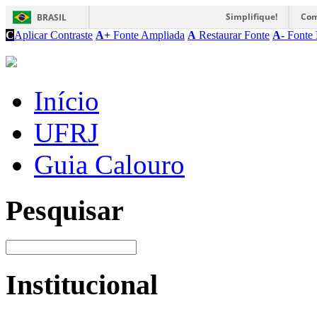
Simplifique!
Com
BRASIL
C
Aplicar Contraste
A+
Fonte Ampliada
A
Restaurar Fonte
A-
Fonte 
Início
UFRJ
Guia Calouro
Pesquisar
Institucional