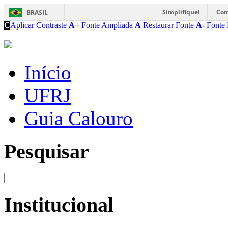
Simplifique!
Com
BRASIL
C
Aplicar Contraste
A+
Fonte Ampliada
A
Restaurar Fonte
A-
Fonte 
Início
UFRJ
Guia Calouro
Pesquisar
Institucional