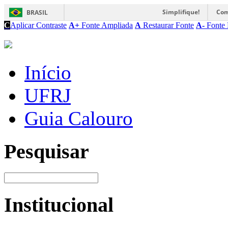
Simplifique!
Com
BRASIL
C
Aplicar Contraste
A+
Fonte Ampliada
A
Restaurar Fonte
A-
Fonte 
Início
UFRJ
Guia Calouro
Pesquisar
Institucional