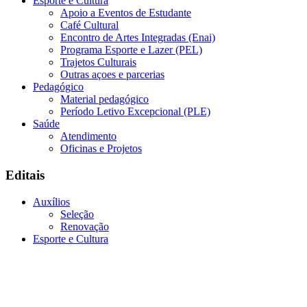
Esporte e Cultura
Apoio a Eventos de Estudante
Café Cultural
Encontro de Artes Integradas (Enai)
Programa Esporte e Lazer (PEL)
Trajetos Culturais
Outras açoes e parcerias
Pedagógico
Material pedagógico
Período Letivo Excepcional (PLE)
Saúde
Atendimento
Oficinas e Projetos
Editais
Auxílios
Seleção
Renovação
Esporte e Cultura