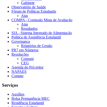
Gabinete
Observatório de Saúde
Fórum de Políticas Estudantis
Atas
COMPA - Comissão Mista de Avaliação
Atas
Resultados
SIA - Sistema Integrado de Alimentação
Política de Assistência Estudantil
Governança
Relatórios de Gestão
PR7 em Números
Resoluções
Consuni
CEG
Agenda do Pró-reitor
NAPAES
Contato
Serviços
Auxílios
Bolsa Permanência MEC
Residência Estudantil