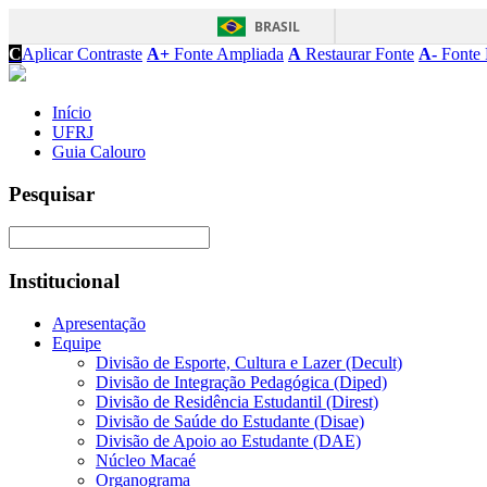
BRASIL
C
Aplicar Contraste
A+
Fonte Ampliada
A
Restaurar Fonte
A-
Fonte 
Início
UFRJ
Guia Calouro
Pesquisar
Institucional
Apresentação
Equipe
Divisão de Esporte, Cultura e Lazer (Decult)
Divisão de Integração Pedagógica (Diped)
Divisão de Residência Estudantil (Direst)
Divisão de Saúde do Estudante (Disae)
Divisão de Apoio ao Estudante (DAE)
Núcleo Macaé
Organograma