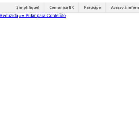
Simplifique!
Comunica BR
Participe
Acesso à infor
Reduzida
»»
Pular para Conteúdo