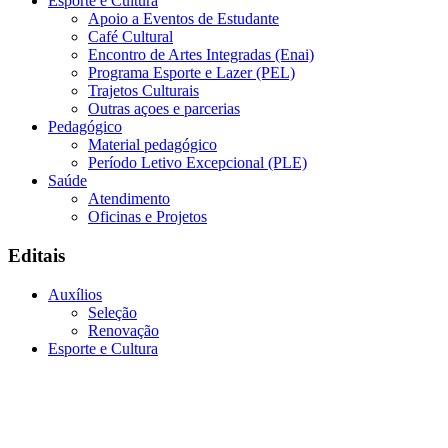
Esporte e Cultura
Apoio a Eventos de Estudante
Café Cultural
Encontro de Artes Integradas (Enai)
Programa Esporte e Lazer (PEL)
Trajetos Culturais
Outras açoes e parcerias
Pedagógico
Material pedagógico
Período Letivo Excepcional (PLE)
Saúde
Atendimento
Oficinas e Projetos
Editais
Auxílios
Seleção
Renovação
Esporte e Cultura