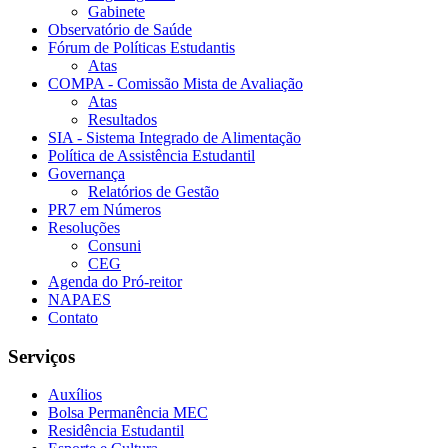
Gabinete
Observatório de Saúde
Fórum de Políticas Estudantis
Atas
COMPA - Comissão Mista de Avaliação
Atas
Resultados
SIA - Sistema Integrado de Alimentação
Política de Assistência Estudantil
Governança
Relatórios de Gestão
PR7 em Números
Resoluções
Consuni
CEG
Agenda do Pró-reitor
NAPAES
Contato
Serviços
Auxílios
Bolsa Permanência MEC
Residência Estudantil