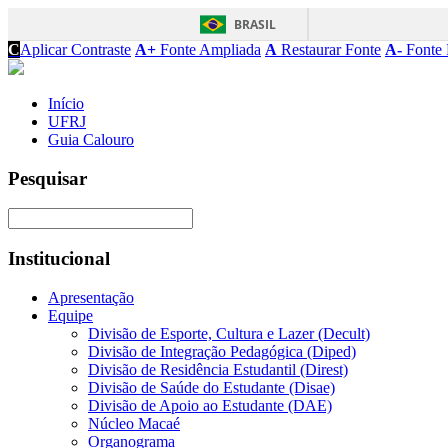
BRASIL
C
Aplicar Contraste
A+
Fonte Ampliada
A
Restaurar Fonte
A-
Fonte 
Início
UFRJ
Guia Calouro
Pesquisar
Institucional
Apresentação
Equipe
Divisão de Esporte, Cultura e Lazer (Decult)
Divisão de Integração Pedagógica (Diped)
Divisão de Residência Estudantil (Direst)
Divisão de Saúde do Estudante (Disae)
Divisão de Apoio ao Estudante (DAE)
Núcleo Macaé
Organograma