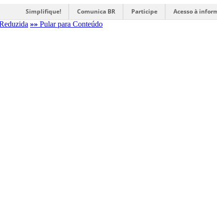
Simplifique!
Comunica BR
Participe
Acesso à infor
Reduzida
»»
Pular para Conteúdo