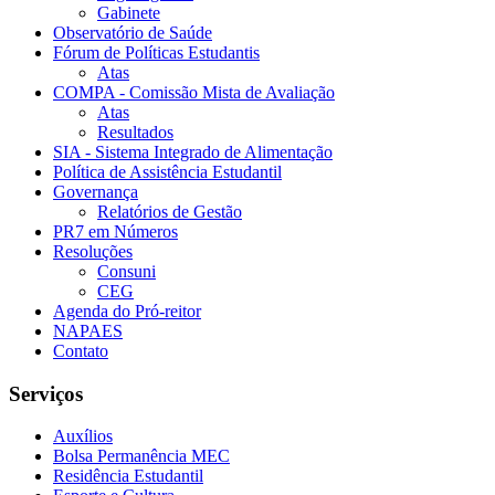
Gabinete
Observatório de Saúde
Fórum de Políticas Estudantis
Atas
COMPA - Comissão Mista de Avaliação
Atas
Resultados
SIA - Sistema Integrado de Alimentação
Política de Assistência Estudantil
Governança
Relatórios de Gestão
PR7 em Números
Resoluções
Consuni
CEG
Agenda do Pró-reitor
NAPAES
Contato
Serviços
Auxílios
Bolsa Permanência MEC
Residência Estudantil