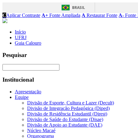
BRASIL
C
Aplicar Contraste
A+
Fonte Ampliada
A
Restaurar Fonte
A-
Fonte 
Início
UFRJ
Guia Calouro
Pesquisar
Institucional
Apresentação
Equipe
Divisão de Esporte, Cultura e Lazer (Decult)
Divisão de Integração Pedagógica (Diped)
Divisão de Residência Estudantil (Direst)
Divisão de Saúde do Estudante (Disae)
Divisão de Apoio ao Estudante (DAE)
Núcleo Macaé
Organograma