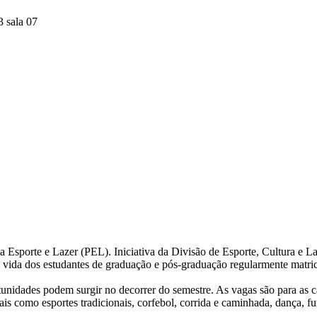
 sala 07
ma Esporte e Lazer (PEL). Iniciativa da Divisão de Esporte, Cultura e L
e vida dos estudantes de graduação e pós-graduação regularmente matr
idades podem surgir no decorrer do semestre. As vagas são para as cat
urais como esportes tradicionais, corfebol, corrida e caminhada, dança, fun