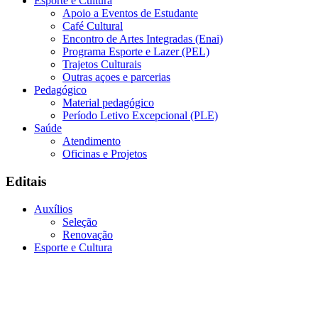
Esporte e Cultura
Apoio a Eventos de Estudante
Café Cultural
Encontro de Artes Integradas (Enai)
Programa Esporte e Lazer (PEL)
Trajetos Culturais
Outras açoes e parcerias
Pedagógico
Material pedagógico
Período Letivo Excepcional (PLE)
Saúde
Atendimento
Oficinas e Projetos
Editais
Auxílios
Seleção
Renovação
Esporte e Cultura