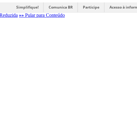
Simplifique!
Comunica BR
Participe
Acesso à infor
Reduzida
»»
Pular para Conteúdo