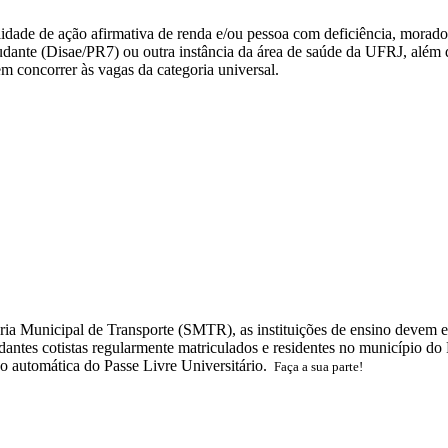
alidade de ação afirmativa de renda e/ou pessoa com deficiência, morador
udante (Disae/PR7) ou outra instância da área de saúde da UFRJ, além d
 concorrer às vagas da categoria universal.
ia Municipal de Transporte (SMTR), as instituições de ensino devem e
dantes cotistas regularmente matriculados e residentes no município do
ão automática do Passe Livre Universitário.
Faça a sua parte!