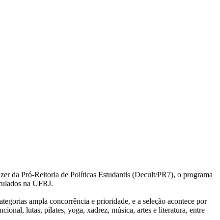
azer da Pró-Reitoria de Políticas Estudantis (Decult/PR7), o programa
iculados na UFRJ.
egorias ampla concorrência e prioridade, e a seleção acontece por
cional, lutas, pilates, yoga, xadrez, música, artes e literatura, entre