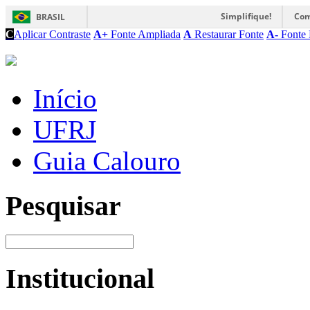
Simplifique!
Com
BRASIL
C
Aplicar Contraste
A+
Fonte Ampliada
A
Restaurar Fonte
A-
Fonte 
Início
UFRJ
Guia Calouro
Pesquisar
Institucional