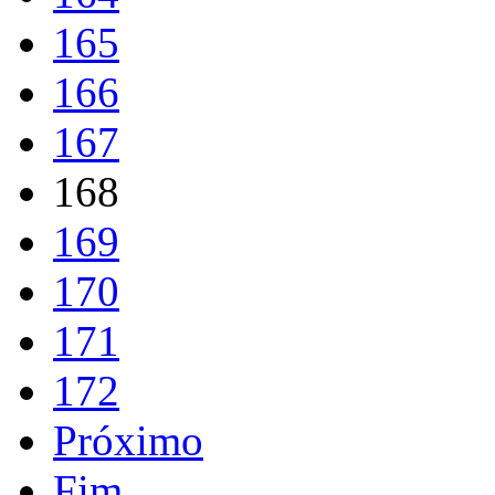
165
166
167
168
169
170
171
172
Próximo
Fim