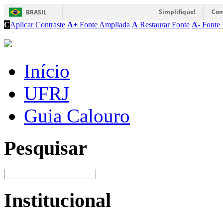
Simplifique!
Com
BRASIL
C
Aplicar Contraste
A+
Fonte Ampliada
A
Restaurar Fonte
A-
Fonte 
Início
UFRJ
Guia Calouro
Pesquisar
Institucional