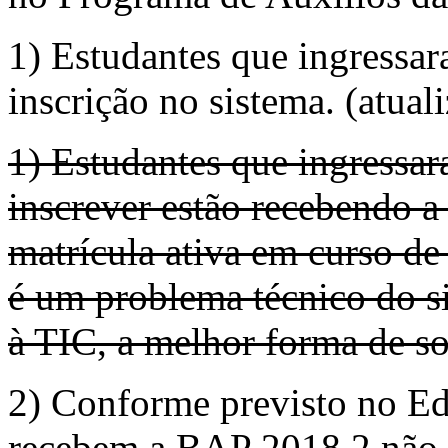
1) Estudantes que ingressa
inscrição no sistema. (atua
1) Estudantes que ingressar
inscrever estão recebendo 
matrícula ativa em curso d
é um problema técnico do s
à TIC, a melhor forma de so
2) Conforme previsto no Ed
recebem a BAP 2018.2 não p