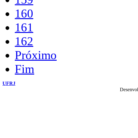
160
161
162
Próximo
Fim
UFRJ
Desenvol