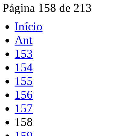
Página 158 de 213
Início
Ant
153
154
155
156
157
158
159