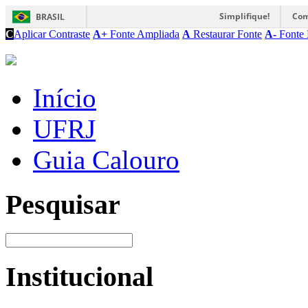
Simplifique!
Com
BRASIL
C
Aplicar Contraste
A+
Fonte Ampliada
A
Restaurar Fonte
A-
Fonte 
Início
UFRJ
Guia Calouro
Pesquisar
Institucional