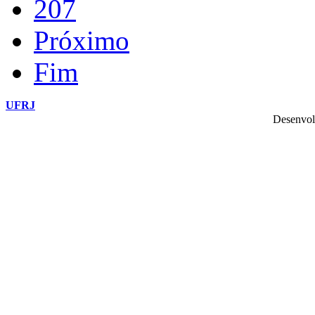
207
Próximo
Fim
UFRJ
Desenvol