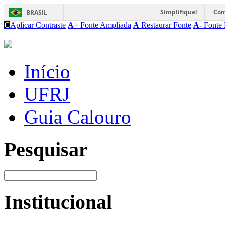
Simplifique!
Com
BRASIL
C
Aplicar Contraste
A+
Fonte Ampliada
A
Restaurar Fonte
A-
Fonte 
Início
UFRJ
Guia Calouro
Pesquisar
Institucional