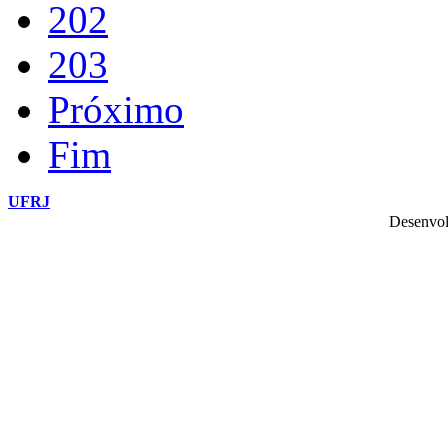
202
203
Próximo
Fim
UFRJ
Desenvol