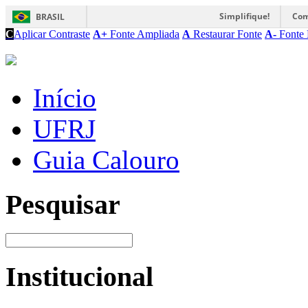
Simplifique!
Com
BRASIL
C
Aplicar Contraste
A+
Fonte Ampliada
A
Restaurar Fonte
A-
Fonte 
Início
UFRJ
Guia Calouro
Pesquisar
Institucional