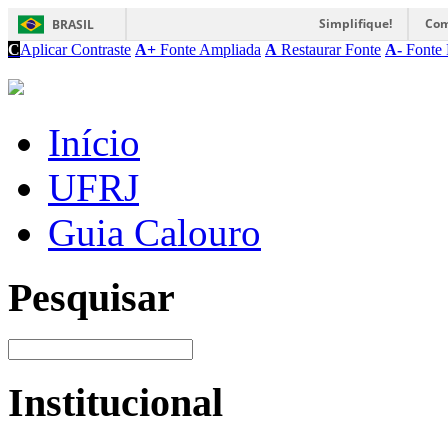
Simplifique!
Com
BRASIL
C
Aplicar Contraste
A+
Fonte Ampliada
A
Restaurar Fonte
A-
Fonte 
Início
UFRJ
Guia Calouro
Pesquisar
Institucional