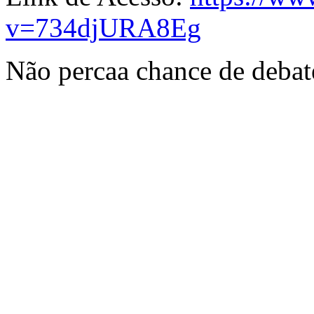
v=734djURA8Eg
Não percaa chance de debate