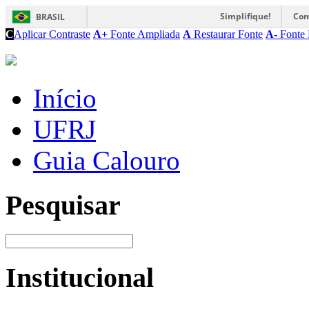
Simplifique!
Com
BRASIL
C
Aplicar Contraste
A+
Fonte Ampliada
A
Restaurar Fonte
A-
Fonte 
Início
UFRJ
Guia Calouro
Pesquisar
Institucional