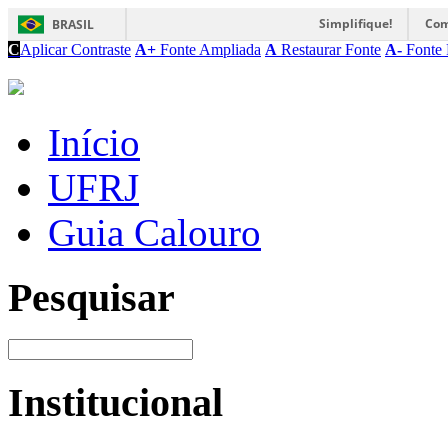
Simplifique!
Com
BRASIL
C
Aplicar Contraste
A+
Fonte Ampliada
A
Restaurar Fonte
A-
Fonte 
Início
UFRJ
Guia Calouro
Pesquisar
Institucional