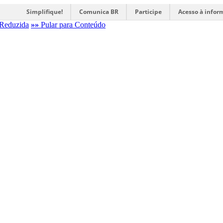
Simplifique!
Comunica BR
Participe
Acesso à infor
Reduzida
»»
Pular para Conteúdo