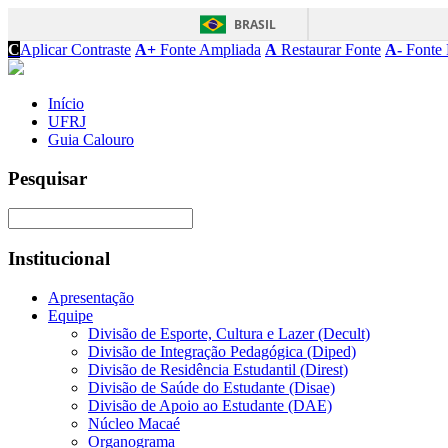
BRASIL
C
Aplicar Contraste
A+
Fonte Ampliada
A
Restaurar Fonte
A-
Fonte 
Início
UFRJ
Guia Calouro
Pesquisar
Institucional
Apresentação
Equipe
Divisão de Esporte, Cultura e Lazer (Decult)
Divisão de Integração Pedagógica (Diped)
Divisão de Residência Estudantil (Direst)
Divisão de Saúde do Estudante (Disae)
Divisão de Apoio ao Estudante (DAE)
Núcleo Macaé
Organograma