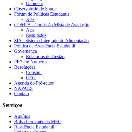
Gabinete
Observatório de Saúde
Fórum de Políticas Estudantis
Atas
COMPA - Comissão Mista de Avaliação
Atas
Resultados
SIA - Sistema Integrado de Alimentação
Política de Assistência Estudantil
Governança
Relatórios de Gestão
PR7 em Números
Resoluções
Consuni
CEG
Agenda do Pró-reitor
NAPAES
Contato
Serviços
Auxílios
Bolsa Permanência MEC
Residência Estudantil