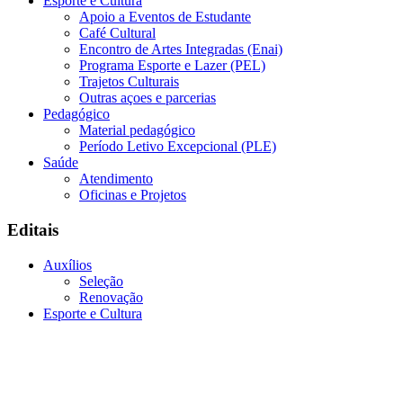
Esporte e Cultura
Apoio a Eventos de Estudante
Café Cultural
Encontro de Artes Integradas (Enai)
Programa Esporte e Lazer (PEL)
Trajetos Culturais
Outras açoes e parcerias
Pedagógico
Material pedagógico
Período Letivo Excepcional (PLE)
Saúde
Atendimento
Oficinas e Projetos
Editais
Auxílios
Seleção
Renovação
Esporte e Cultura