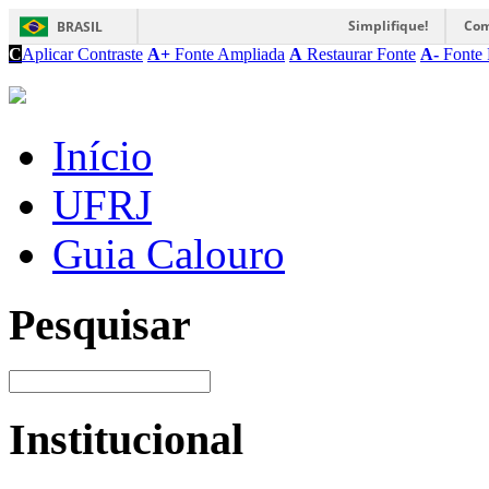
Simplifique!
Com
BRASIL
C
Aplicar Contraste
A+
Fonte Ampliada
A
Restaurar Fonte
A-
Fonte 
Início
UFRJ
Guia Calouro
Pesquisar
Institucional