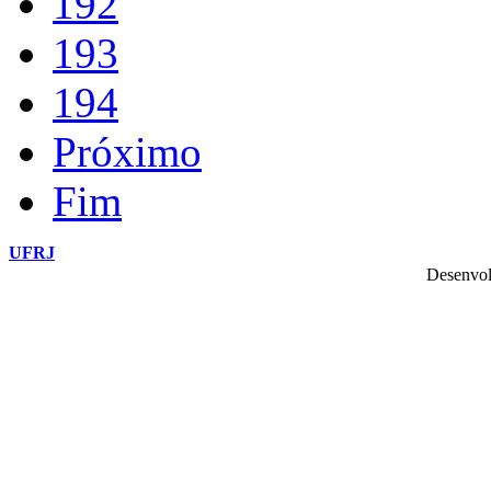
192
193
194
Próximo
Fim
UFRJ
Desenvol