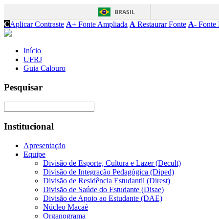
BRASIL
C
Aplicar Contraste
A+
Fonte Ampliada
A
Restaurar Fonte
A-
Fonte 
Início
UFRJ
Guia Calouro
Pesquisar
Institucional
Apresentação
Equipe
Divisão de Esporte, Cultura e Lazer (Decult)
Divisão de Integração Pedagógica (Diped)
Divisão de Residência Estudantil (Direst)
Divisão de Saúde do Estudante (Disae)
Divisão de Apoio ao Estudante (DAE)
Núcleo Macaé
Organograma