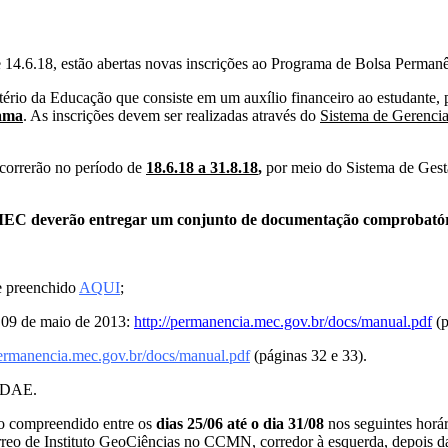
4.6.18, estão abertas novas inscrições ao Programa de Bolsa Perman
o da Educação que consiste em um auxílio financeiro ao estudante, p
rama
. As inscrições devem ser realizadas através do
Sistema de Gerenc
correrão no período de
18.6.18 a 31.8.18
,
por meio do Sistema de Gest
- MEC deverão entregar um conjunto de documentação comprobatóri
e preenchido
AQUI
;
e 09 de maio de 2013:
http://permanencia.mec.gov.br/docs/manual.pdf
(p
permanencia.mec.gov.br/docs/manual.pdf
(páginas 32 e 33).
a DAE.
do compreendido entre os
dias 25/06 até o dia 31/08
nos seguintes horári
nstituto GeoCiências no CCMN, corredor à esquerda, depois da