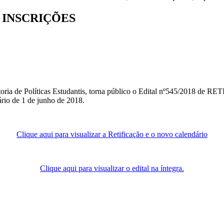
 INSCRIÇÕES
itoria de Políticas Estudantis, torna público o Edital nº545/2018 de
rio de 1 de junho de 2018.
Clique aqui para visualizar a Retificação e o novo calendário
Clique aqui para visualizar o edital na íntegra.