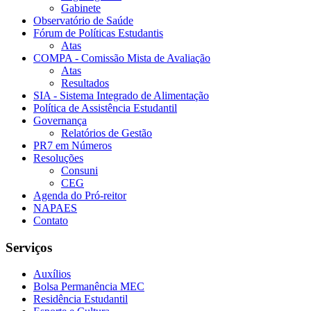
Gabinete
Observatório de Saúde
Fórum de Políticas Estudantis
Atas
COMPA - Comissão Mista de Avaliação
Atas
Resultados
SIA - Sistema Integrado de Alimentação
Política de Assistência Estudantil
Governança
Relatórios de Gestão
PR7 em Números
Resoluções
Consuni
CEG
Agenda do Pró-reitor
NAPAES
Contato
Serviços
Auxílios
Bolsa Permanência MEC
Residência Estudantil