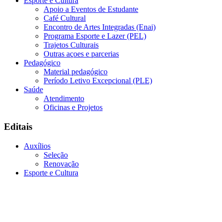
Esporte e Cultura
Apoio a Eventos de Estudante
Café Cultural
Encontro de Artes Integradas (Enai)
Programa Esporte e Lazer (PEL)
Trajetos Culturais
Outras açoes e parcerias
Pedagógico
Material pedagógico
Período Letivo Excepcional (PLE)
Saúde
Atendimento
Oficinas e Projetos
Editais
Auxílios
Seleção
Renovação
Esporte e Cultura