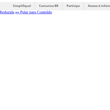
Simplifique!
Comunica BR
Participe
Acesso à infor
Reduzida
»»
Pular para Conteúdo