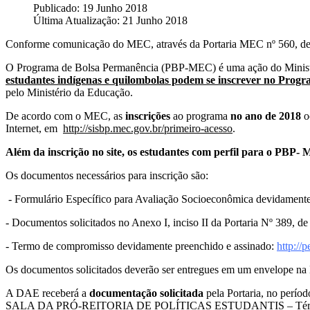
Publicado: 19 Junho 2018
Última Atualização: 21 Junho 2018
Conforme comunicação do MEC, através da Portaria MEC nº 560, de 1
O Programa de Bolsa Permanência (PBP-MEC) é uma ação do Ministéri
estudantes indígenas e quilombolas podem se inscrever no Prog
pelo Ministério da Educação.
De acordo com o MEC, as
inscrições
ao programa
no ano de 2018
o
Internet, em
http://sisbp.mec.gov.br/primeiro-acesso
.
Além da inscrição no site, os estudantes com perfil para o PBP
Os documentos necessários para inscrição são:
- Formulário Específico para Avaliação Socioeconômica devidament
- Documentos solicitados no Anexo I, inciso II da Portaria Nº 389, d
- Termo de compromisso devidamente preenchido e assinado:
http://
Os documentos solicitados deverão ser entregues em um envelope n
A DAE receberá a
documentação solicitada
pela Portaria, no perío
SALA DA PRÓ-REITORIA DE POLÍTICAS ESTUDANTIS – Térreo de I