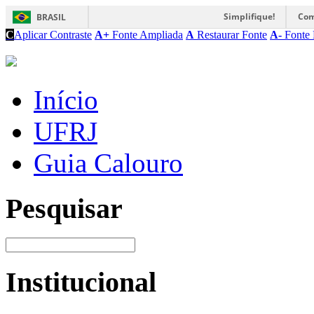
Simplifique!
Com
BRASIL
C
Aplicar Contraste
A+
Fonte Ampliada
A
Restaurar Fonte
A-
Fonte 
Início
UFRJ
Guia Calouro
Pesquisar
Institucional