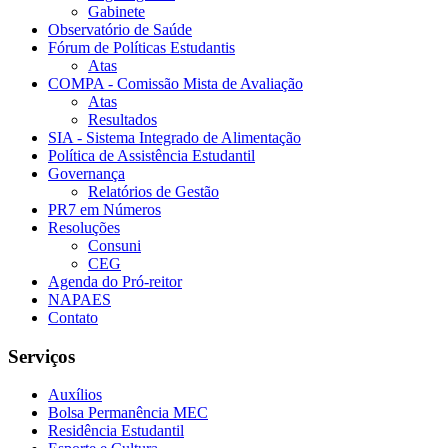
Gabinete
Observatório de Saúde
Fórum de Políticas Estudantis
Atas
COMPA - Comissão Mista de Avaliação
Atas
Resultados
SIA - Sistema Integrado de Alimentação
Política de Assistência Estudantil
Governança
Relatórios de Gestão
PR7 em Números
Resoluções
Consuni
CEG
Agenda do Pró-reitor
NAPAES
Contato
Serviços
Auxílios
Bolsa Permanência MEC
Residência Estudantil