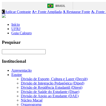
BRASIL
C
Aplicar Contraste
A+
Fonte Ampliada
A
Restaurar Fonte
A-
Fonte 
Início
UFRJ
Guia Calouro
Pesquisar
Institucional
Apresentação
Equipe
Divisão de Esporte, Cultura e Lazer (Decult)
Divisão de Integração Pedagógica (Diped)
Divisão de Residência Estudantil (Direst)
Divisão de Saúde do Estudante (Disae)
Divisão de Apoio ao Estudante (DAE)
Núcleo Macaé
Organograma