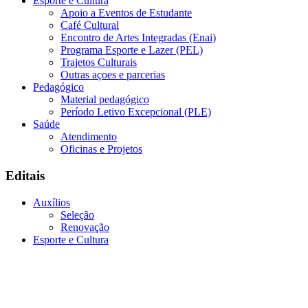
Esporte e Cultura
Apoio a Eventos de Estudante
Café Cultural
Encontro de Artes Integradas (Enai)
Programa Esporte e Lazer (PEL)
Trajetos Culturais
Outras açoes e parcerias
Pedagógico
Material pedagógico
Período Letivo Excepcional (PLE)
Saúde
Atendimento
Oficinas e Projetos
Editais
Auxílios
Seleção
Renovação
Esporte e Cultura