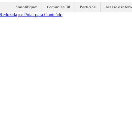
Simplifique!
Comunica BR
Participe
Acesso à infor
Reduzida
»»
Pular para Conteúdo