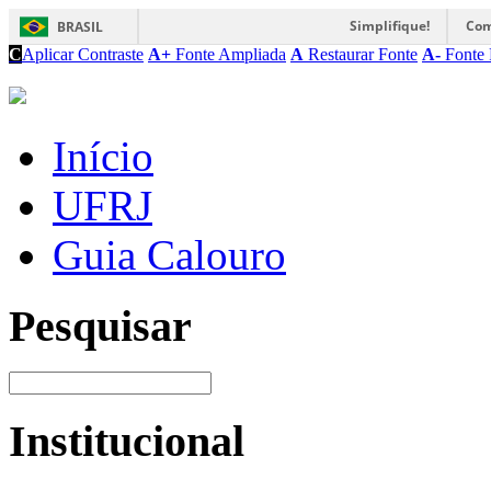
Simplifique!
Com
BRASIL
C
Aplicar Contraste
A+
Fonte Ampliada
A
Restaurar Fonte
A-
Fonte 
Início
UFRJ
Guia Calouro
Pesquisar
Institucional