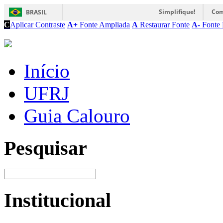
Simplifique!
Com
BRASIL
C
Aplicar Contraste
A+
Fonte Ampliada
A
Restaurar Fonte
A-
Fonte 
Início
UFRJ
Guia Calouro
Pesquisar
Institucional