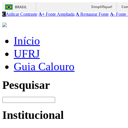
Simplifique!
Com
BRASIL
C
Aplicar Contraste
A+
Fonte Ampliada
A
Restaurar Fonte
A-
Fonte 
Início
UFRJ
Guia Calouro
Pesquisar
Institucional